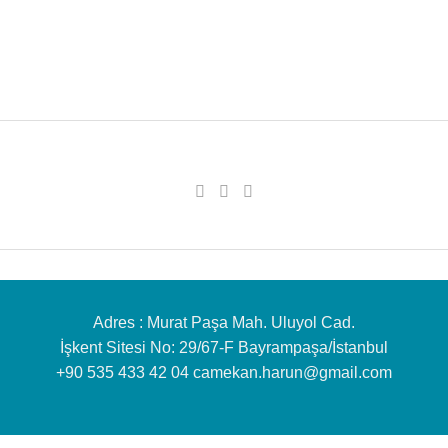
Adres : Murat Paşa Mah. Uluyol Cad.
İşkent Sitesi No: 29/67-F Bayrampaşa/İstanbul
+90 535 433 42 04 camekan.harun@gmail.com