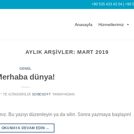
+90 535 433 42 04
|
+90 
Anasayfa
Hizmetlerimiz
AYLIK ARŞIVLER:
MART 2019
GENEL
Merhaba dünya!
9
’' TE GÖNDERILDI
SOBESOFT
TARAFINDAN
ınız. Bu yazıyı düzenleyin ya da silin. Sonra yazmaya başlayın!
OKUMAYA DEVAM EDIN
→