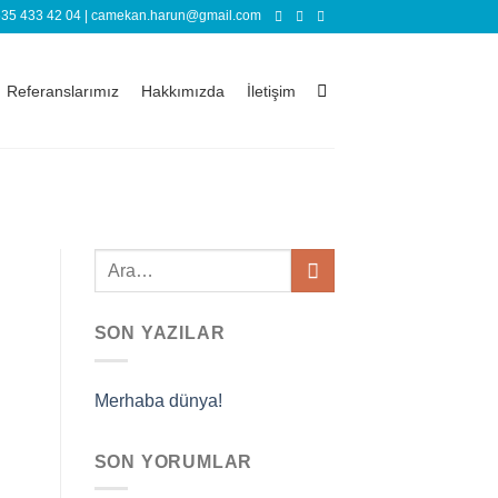
535 433 42 04
|
camekan.harun@gmail.com
Referanslarımız
Hakkımızda
İletişim
SON YAZILAR
Merhaba dünya!
SON YORUMLAR