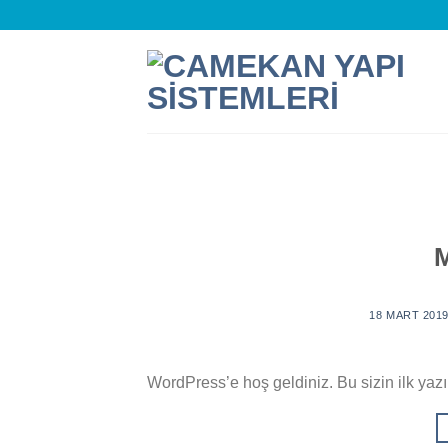
Skip
to
content
18 MART 201
WordPress’e hoş geldiniz. Bu sizin ilk yaz