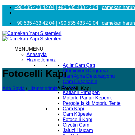
Skip
+90 535 433 42 04
|
+90 535 433 42 04
|
camekan.haru
to
content
+90 535 433 42 04
|
+90 535 433 42 04
|
camekan.haru
MENU
MENU
Anasayfa
Hizmetlerimiz
Açılır Cam Çatı
Alüminyum Doğrama
Fotocelli Kapı
Cam Ayna Dekorasyonu
Cam Duşakabin
Isıcam
Ana Sayfa
/
Hizmetlerimiz
/
Fotocelli Kapı
Katlanır Pimapen
Motorlu Panjur Kepenk
Pergole Işıklı Motorlu Tente
Cam Kapı
Cam Küpeşte
Fotocelli Kapı
Giyotin Cam
Jaluzili Isıcam